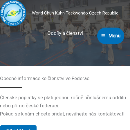
Přeskočit
na
World Chun Kuhn Taekwondo Czech Republic
obsah
Oddíly a členství
Menu
Obecné informace ke členství ve Federaci
Členské poplatky se platí jednou ročně příslušnému oddílu
nebo přímo české federaci.
Pokud se k nám chcete přidat, neváhejte nás kontaktovat!